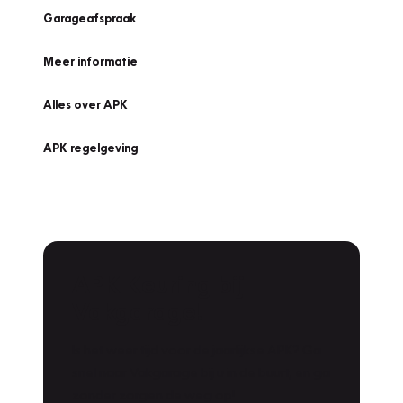
Garageafspraak
Meer informatie
Alles over APK
APK regelgeving
APK Keuring bij
Vakgarage!
Is het weer tijd voor de jaarlijkse APK? Ga
snel naar Vakgarage bij u in de buurt, en ga
zonder zorgen de weg op!