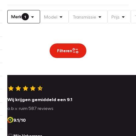
Merk
Model
Transmissie
Prijs
1
Filteren
Wij krijgen gemiddeld een 9.1
o.b.v. ruim 587 reviews
9.1/10