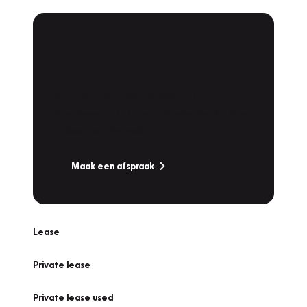
Plan een
Werkplaatsafspraak
Is uw auto toe aan Onderhoud,
Bandenwissel of een Vakantiecheck? Plan
online een afspraak!
Maak een afspraak
Lease
Private lease
Private lease used