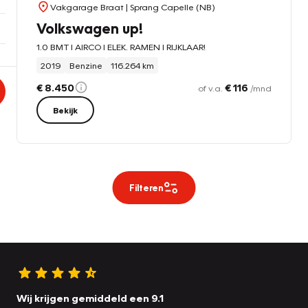
Vakgarage Braat
| Sprang Capelle (NB)
Volkswagen up!
1.0 BMT l AIRCO l ELEK. RAMEN l RIJKLAAR!
2019
Benzine
116.264 km
€ 8.450
€ 116
of v.a.
/mnd
Bekijk
Filteren
Wij krijgen gemiddeld een 9.1