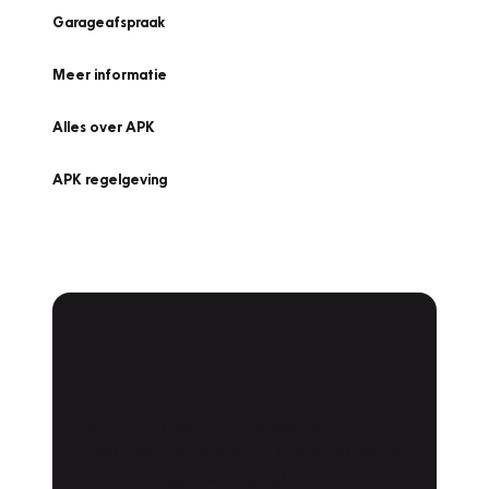
Garageafspraak
Meer informatie
Alles over APK
APK regelgeving
APK Keuring bij
Vakgarage!
Is het weer tijd voor de jaarlijkse APK? Ga
snel naar Vakgarage bij u in de buurt, en ga
zonder zorgen de weg op!