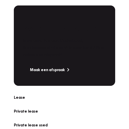
Plan een
Werkplaatsafspraak
Is uw auto toe aan Onderhoud,
Bandenwissel of een Vakantiecheck? Plan
online een afspraak!
Maak een afspraak
Lease
Private lease
Private lease used