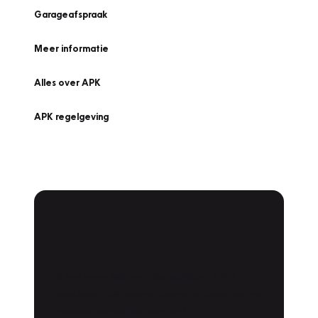
Garageafspraak
Meer informatie
Alles over APK
APK regelgeving
APK Keuring bij
Vakgarage!
Is het weer tijd voor de jaarlijkse APK? Ga
snel naar Vakgarage bij u in de buurt, en ga
zonder zorgen de weg op!