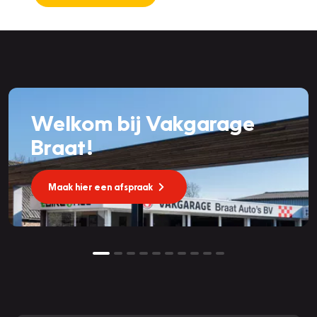
Welkom bij Vakgarage
Braat!
Maak hier een afspraak