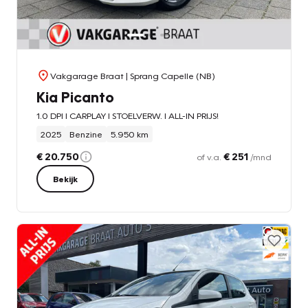
Vakgarage Braat
| Sprang Capelle (NB)
Kia Picanto
1.0 DPI l CARPLAY l STOELVERW. l ALL-IN PRIJS!
2025
Benzine
5.950 km
€ 20.750
€ 251
of v.a.
/mnd
Bekijk