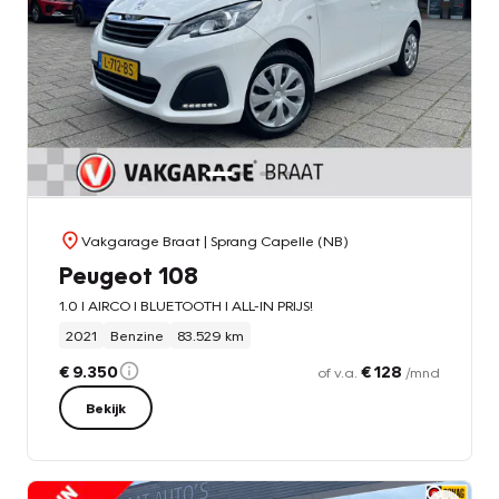
Vakgarage Braat
| Sprang Capelle (NB)
Peugeot 108
1.0 l AIRCO l BLUETOOTH l ALL-IN PRIJS!
2021
Benzine
83.529 km
€ 9.350
€ 128
of v.a.
/mnd
Bekijk