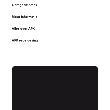
Garageafspraak
Meer informatie
Alles over APK
APK regelgeving
APK Keuring bij
Vakgarage!
Is het weer tijd voor de jaarlijkse APK? Ga
snel naar Vakgarage bij u in de buurt, en ga
zonder zorgen de weg op!