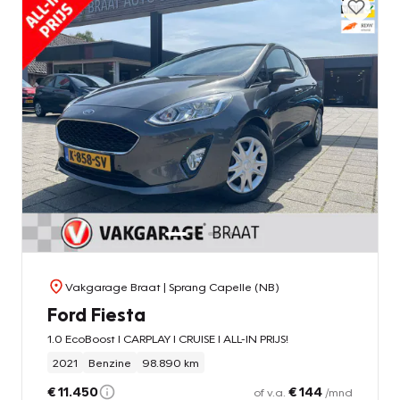
Vakgarage Braat
| Sprang Capelle (NB)
Ford Fiesta
1.0 EcoBoost l CARPLAY l CRUISE l ALL-IN PRIJS!
2021
Benzine
98.890 km
€ 11.450
€ 144
of v.a.
/mnd