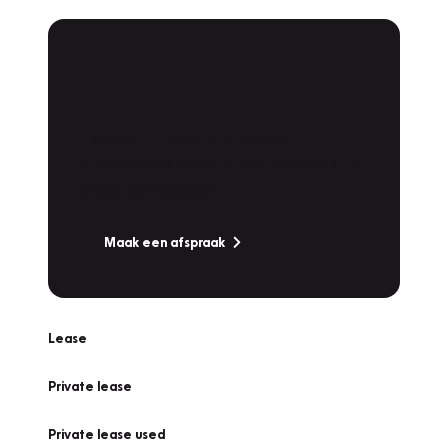
Plan een
Werkplaatsafspraak
Is uw auto toe aan Onderhoud,
Bandenwissel of een Vakantiecheck? Plan
online een afspraak!
Maak een afspraak
Lease
Private lease
Private lease used