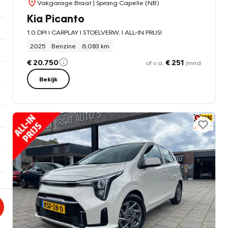
Vakgarage Braat
| Sprang Capelle (NB)
Kia Picanto
1.0 DPI l CARPLAY l STOELVERW. l ALL-IN PRIJS!
2025
Benzine
6.083 km
€ 20.750
€ 251
of v.a.
/mnd
Bekijk