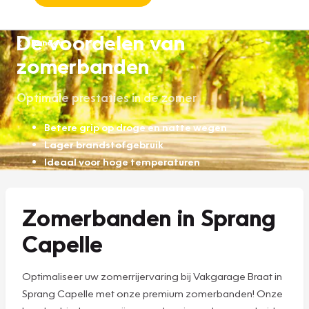
De voordelen van
Banden
zomerbanden
Optimale prestaties in de zomer
Betere grip op droge en natte wegen
Lager brandstofgebruik
Ideaal voor hoge temperaturen
Zomerbanden in Sprang
Capelle
Optimaliseer uw zomerrijervaring bij Vakgarage Braat in
Sprang Capelle met onze premium zomerbanden! Onze