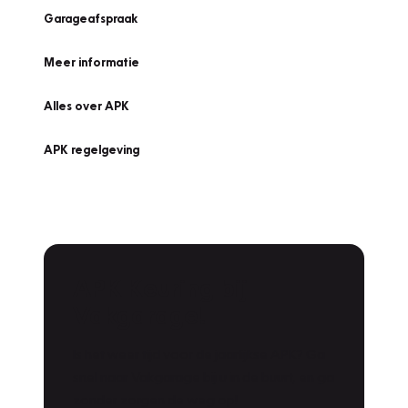
Garageafspraak
Meer informatie
Alles over APK
APK regelgeving
APK Keuring bij
Vakgarage!
Is het weer tijd voor de jaarlijkse APK? Ga
snel naar Vakgarage bij u in de buurt, en ga
zonder zorgen de weg op!