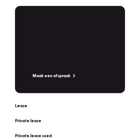
Plan een
Werkplaatsafspraak
Is uw auto toe aan Onderhoud,
Bandenwissel of een Vakantiecheck? Plan
online een afspraak!
Maak een afspraak
Lease
Private lease
Private lease used