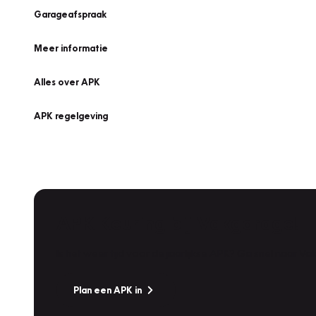
Garageafspraak
Meer informatie
Alles over APK
APK regelgeving
APK Keuring bij Vakgarage!
Is het weer tijd voor de jaarlijkse APK? Ga snel naar V
Plan een APK in