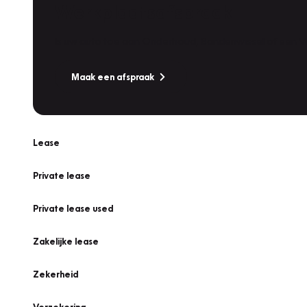
Werkplaatsafspraak
Is uw auto toe aan Onderhoud, Bandenwissel of een Va
Maak een afspraak
Lease
Private lease
Private lease used
Zakelijke lease
Zekerheid