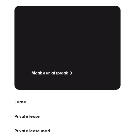
Plan een
Werkplaatsafspraak
Is uw auto toe aan Onderhoud,
Bandenwissel of een Vakantiecheck? Plan
online een afspraak!
Maak een afspraak
Lease
Private lease
Private lease used