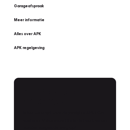
Garageafspraak
Meer informatie
Alles over APK
APK regelgeving
APK Keuring bij
Vakgarage!
Is het weer tijd voor de jaarlijkse APK? Ga
snel naar Vakgarage bij u in de buurt, en ga
zonder zorgen de weg op!