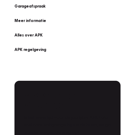
Garageafspraak
Meer informatie
Alles over APK
APK regelgeving
APK Keuring bij
Vakgarage!
Is het weer tijd voor de jaarlijkse APK? Ga
snel naar Vakgarage bij u in de buurt, en ga
zonder zorgen de weg op!