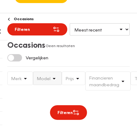
Occasions
Filteren
Occasions
Geen resultaten
Vergelijken
Financieren
Merk
Model
Prijs
T
maandbedrag
Filteren