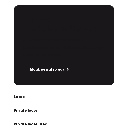
Plan een
Werkplaatsafspraak
Is uw auto toe aan Onderhoud,
Bandenwissel of een Vakantiecheck? Plan
online een afspraak!
Maak een afspraak
Lease
Private lease
Private lease used