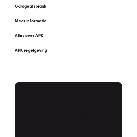
Garageafspraak
Meer informatie
Alles over APK
APK regelgeving
APK Keuring bij
Vakgarage!
Is het weer tijd voor de jaarlijkse APK? Ga
snel naar Vakgarage bij u in de buurt, en ga
zonder zorgen de weg op!