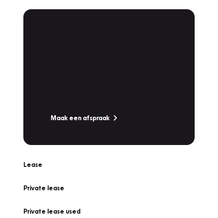
Plan een
Werkplaatsafspraak
Is uw auto toe aan Onderhoud,
Bandenwissel of een Vakantiecheck? Plan
online een afspraak!
Maak een afspraak
Lease
Private lease
Private lease used