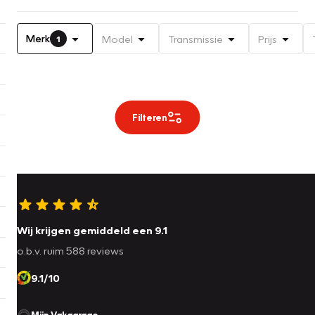
Merk
Model
Transmissie
Prijs
1
Filteren
Wij krijgen gemiddeld een 9.1
o.b.v. ruim 588 reviews
9.1/10