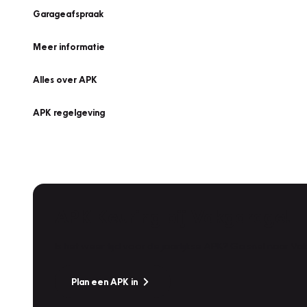
Garageafspraak
Meer informatie
Alles over APK
APK regelgeving
APK Keuring bij Vakgarage!
Is het weer tijd voor de jaarlijkse APK? Ga snel naar V
Plan een APK in