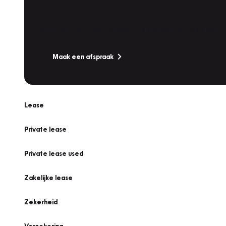
Werkplaatsafspraak
Is uw auto toe aan Onderhoud, Bandenwissel of een Va
Maak een afspraak
Lease
Private lease
Private lease used
Zakelijke lease
Zekerheid