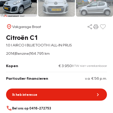
Vakgarage Braat
Citroën C1
1.0 l AIRCO l BLUETOOTH l ALL-IN PRIJS
2014
|
Benzine
|
164.795 km
Kopen
€ 3.950
BTW niet verrekenbaar
Particulier financieren
v.a. € 56 p.m.
Ik heb interesse
Bel ons op 0416-272753