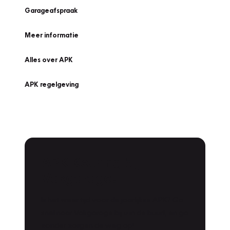
Garageafspraak
Meer informatie
Alles over APK
APK regelgeving
APK Keuring bij
Vakgarage!
Is het weer tijd voor de jaarlijkse APK? Ga
snel naar Vakgarage bij u in de buurt, en ga
zonder zorgen de weg op!