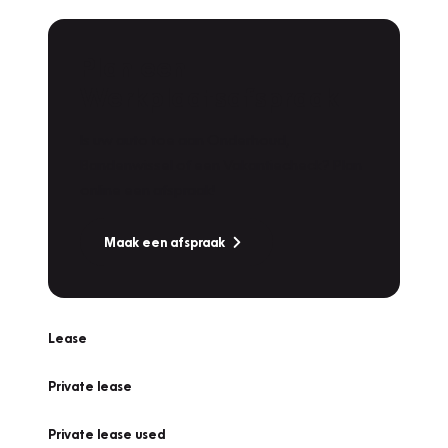
Plan een
Werkplaatsafspraak
Is uw auto toe aan Onderhoud,
Bandenwissel of een Vakantiecheck? Plan
online een afspraak!
Maak een afspraak
Lease
Private lease
Private lease used