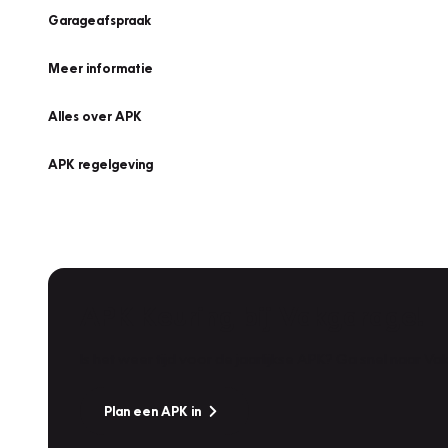
Garageafspraak
Meer informatie
Alles over APK
APK regelgeving
APK Keuring bij Vakgarage!
Is het weer tijd voor de jaarlijkse APK? Ga snel naar V
Plan een APK in