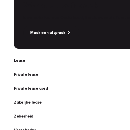
Werkplaatsafspraak
Is uw auto toe aan Onderhoud, Bandenwissel of een Va
Maak een afspraak
Lease
Private lease
Private lease used
Zakelijke lease
Zekerheid